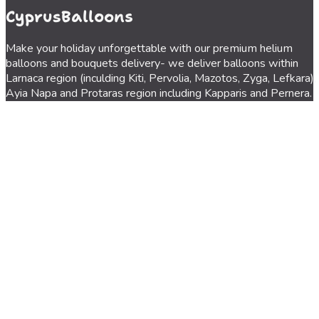
CyprusBalloons
Make your holiday unforgettable with our premium helium
balloons and bouquets delivery- we deliver balloons within
Larnaca region (inculding Kiti, Pervolia, Mazotos, Zyga, Lefkara),
Ayia Napa and Protaras region including Kapparis and Pernera.